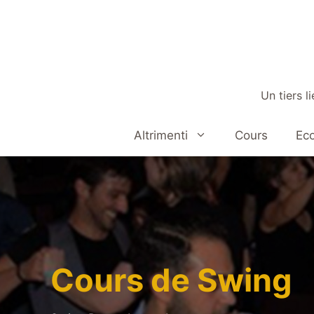
Aller
au
contenu
Un tiers l
Altrimenti
Cours
Eco
Cours de Swing