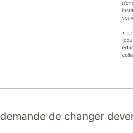
n’on
insti
souv
• per
(cou
éduc
coll
demande de changer deven