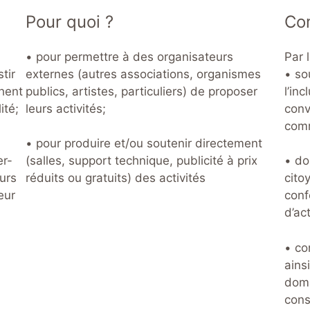
Pour quoi ?
Co
• pour permettre à des organisateurs
Par l
tir
externes (autres associations, organismes
• so
chent
publics, artistes, particuliers) de proposer
l’in
ité;
leurs activités;
conv
comm
• pour produire et/ou soutenir directement
er-
(salles, support technique, publicité à prix
• do
urs
réduits ou gratuits) des activités
cito
eur
conf
d’act
• co
ains
doma
conse