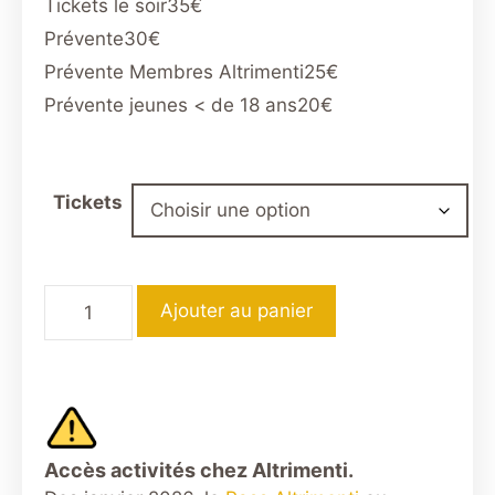
Tickets le soir
35€
Prévente
30€
Prévente Membres Altrimenti
25€
Prévente jeunes < de 18 ans
20€
Tickets
quantité
Ajouter au panier
de
DÉLIVREZ-
NOUS
DU
MÂLE
Accès activités chez Altrimenti.