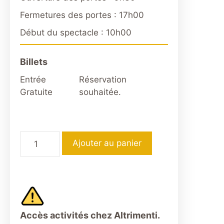
Fermetures des portes : 17h00
Début du spectacle : 10h00
Billets
Entrée
Réservation
Gratuite
souhaitée.
quantité
Ajouter au panier
de
Open
Day
Centre
d’Education
Musicale
Accès activités chez Altrimenti.