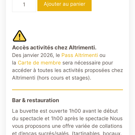
quantité
Ajouter au panier
de
Rencontre
avec
Abdelfattah
ABUSROUR
Accès activités chez Altrimenti.
Des janvier 2026, le
Pass Altrimenti
ou
la
Carte de membre
sera nécessaire pour
accéder à toutes les activités proposées chez
Altrimenti (hors cours et stages).
Bar & restauration
La buvette est ouverte 1h00 avant le début
du spectacle et 1h00 après le spectacle Nous
vous proposons une offre variée de collations
et d’encas sucrés/salés, (tartinables, bocaux,