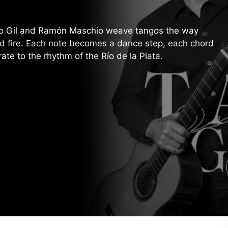
no Gil and Ramón Maschio weave tangos the way
nd fire. Each note becomes a dance step, each chord
te to the rhythm of the Río de la Plata.