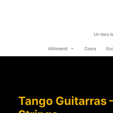
Aller
au
contenu
Un tiers l
Altrimenti
Cours
Eco
Tango Guitarras