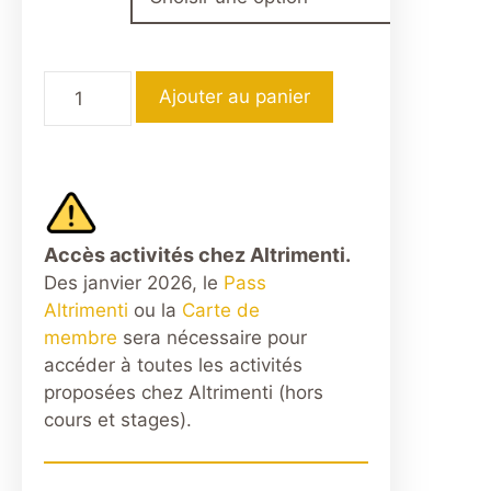
quantité
Ajouter au panier
de
Tango
Guitarras
-
Between
Two
Accès activités chez Altrimenti.
Strings
Des janvier 2026, le
Pass
Altrimenti
ou la
Carte de
membre
sera nécessaire pour
accéder à toutes les activités
proposées chez Altrimenti (hors
cours et stages).