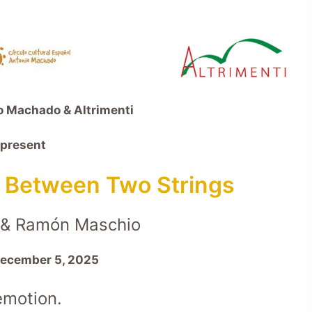
o Machado & Altrimenti
present
– Between Two Strings
l & Ramón Maschio
December 5, 2025
emotion.