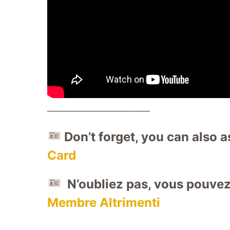
_________________________
Don’t forget, you can also a
Card
N’oubliez pas, vous pouve
Membre Altrimenti