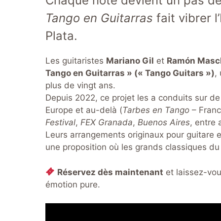
Chaque note devient un pas de
Tango en Guitarras
fait vibrer 
Plata.
Les guitaristes
Mariano Gil
et
Ramón Masc
Tango en Guitarras » (« Tango Guitars »)
,
plus de vingt ans.
Depuis 2022, ce projet les a conduits sur de
Europe et au-delà (
Tarbes en Tango
– Fran
Festival
,
FEX Granada
,
Buenos Aires
, entre 
Leurs arrangements originaux pour guitare et
une proposition où les grands classiques du
Réservez dès maintenant
et laissez-vo
émotion pure.